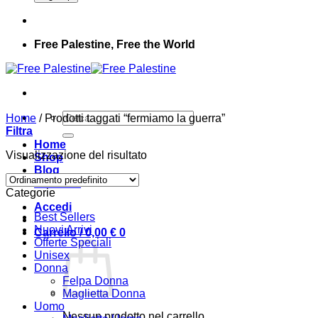
Free Palestine, Free the World
Cerca:
Home
/
Prodotti taggati “fermiamo la guerra”
Filtra
Home
Visualizzazione del risultato
Shop
Blog
Contatto
Categorie
Accedi
Best Sellers
Nuovi Arrivi
Carrello /
0,00
€
0
Offerte Speciali
Unisex
Donna
Felpa Donna
Maglietta Donna
Uomo
Nessun prodotto nel carrello.