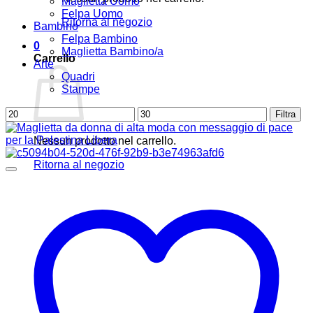
Maglietta Uomo
Felpa Uomo
Ritorna al negozio
Bambino
Felpa Bambino
0
Maglietta Bambino/a
Carrello
Arte
Quadri
Stampe
Prezzo
Prezzo
Filtra
Min
Max
Nessun prodotto nel carrello.
Ritorna al negozio