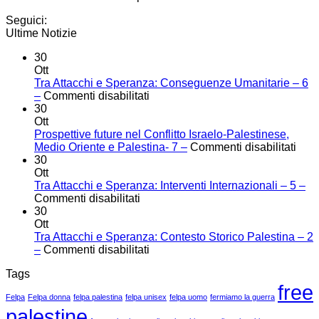
Seguici:
Ultime Notizie
30
Ott
Tra Attacchi e Speranza: Conseguenze Umanitarie – 6
su
–
Commenti disabilitati
Tra
30
Attacchi
Ott
e
Prospettive future nel Conflitto Israelo-Palestinese,
Speranza:
su
Medio Oriente e Palestina- 7 –
Commenti disabilitati
Conseguenze
Pros
30
Umanitarie
futu
Ott
–
nel
Tra Attacchi e Speranza: Interventi Internazionali – 5 –
su
6
Confl
Commenti disabilitati
Tra
–
Isra
30
Attacchi
Pale
Ott
e
Med
Tra Attacchi e Speranza: Contesto Storico Palestina – 2
Speranza:
su
Orie
–
Commenti disabilitati
Interventi
Tra
e
Tags
Internazionali
Attacchi
Pale
free
–
e
7
Felpa
Felpa donna
felpa palestina
felpa unisex
felpa uomo
fermiamo la guerra
5
Speranza:
–
palestine
–
Contesto