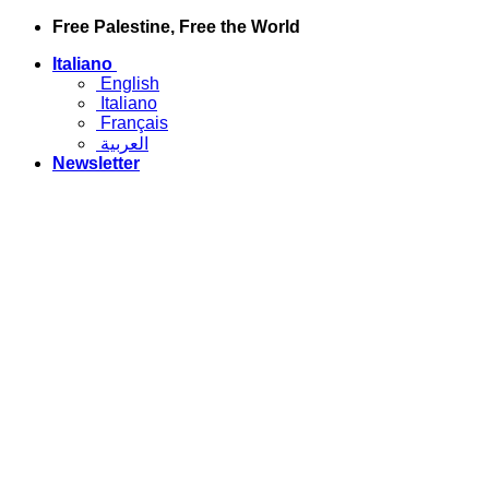
Salta
Free Palestine, Free the World
ai
Italiano
contenuti
English
Italiano
Français
العربية
Newsletter