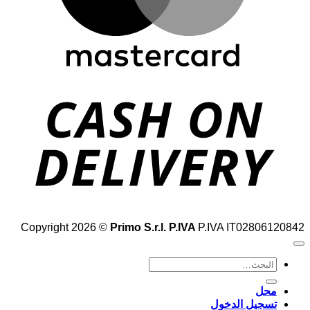
h
n
ry
Copyright 2026 ©
Primo S.r.l. P.IVA
P.IVA IT02806120842
البحث
عن:
محل
تسجيل الدخول