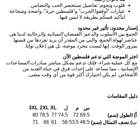
قلوب ونجوم: تفاصيل تستحضر الحب والتضامن.
عبارات “أوقفوا الحرب” و”فلسطين حرة”: واضحة وشجاعة
لتأكيد قيمكم بطريقة لا لبس فيها.
إصدار محدود، تأثير غير محدود
الجمع بين الأسلوب والدعم: القمصان
النسائية
والرجالية
لدينا هي
عناصر لهواة الجمع، والتي من المقدر أن يزيد تفردها من قيمتها
بمرور الوقت. إنها ليست مجرد موضة، بل هي إعلان نوايا.
اختر الموضة التي تدعم فلسطين الآن
مع كل عملية شراء، فإنك تدعم بشكل مباشر مبادرات
المساعدات
الإنسانية
، مما يساعد على إحداث فرق في حياة العديد من
الأشخاص. لم يكن اختيارك أكثر قوة من أي وقت مضى.
دليل المقاسات
3XL
2XL
XL
س
م
ل
80
78.5
77
74.5
72
69.5
أ) الطول (سم)
71
66
61
56
53.5
48.5
ب) نصف التمثال (سم)