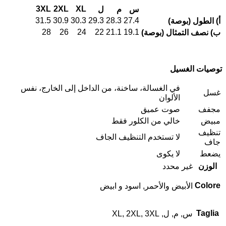
3XL
2XL
XL
س
م
ل
31.5
30.9
30.3
29.3
28.3
27.4
أ) الطول (بوصة)
28
26
24
22
21.1
19.1
ب) نصف التمثال (بوصة)
توصيات الغسيل
في الغسالة، ساخنة، من الداخل إلى الخارج، نفس
غسل
الألوان
مجفف
صوت عميق
مبيض
خالي من الكلور فقط
تنظيف
لا تستخدم التنظيف الجاف
جاف
يضعط
لا يكوى
الوزن
غير محدد
Colore
الأبيض والأحمر, اسود و ابيض
Taglia
س, م, ل, XL, 2XL, 3XL