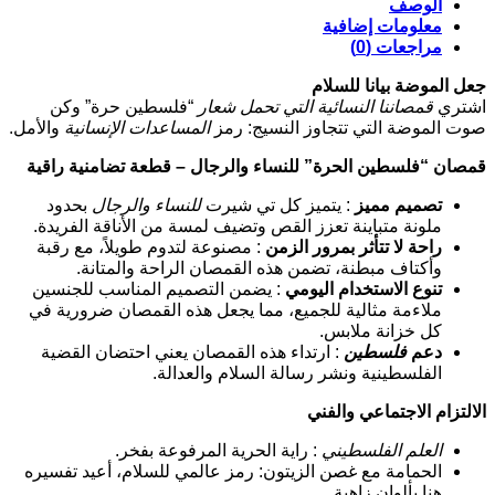
الوصف
معلومات إضافية
مراجعات (0)
جعل الموضة بيانا للسلام
اشتري
قمصاننا النسائية التي تحمل شعار
“فلسطين حرة” وكن
صوت الموضة التي تتجاوز النسيج: رمز
المساعدات الإنسانية
والأمل.
قمصان “فلسطين الحرة” للنساء والرجال – قطعة تضامنية راقية
تصميم مميز
: يتميز كل تي شيرت
للنساء
والرجال
بحدود
ملونة متباينة تعزز القص وتضيف لمسة من الأناقة الفريدة.
راحة لا تتأثر بمرور الزمن
: مصنوعة لتدوم طويلاً، مع رقبة
وأكتاف مبطنة، تضمن هذه القمصان الراحة والمتانة.
تنوع الاستخدام اليومي
: يضمن التصميم المناسب للجنسين
ملاءمة مثالية للجميع، مما يجعل هذه القمصان ضرورية في
كل خزانة ملابس.
دعم
فلسطين
: ارتداء هذه القمصان يعني احتضان القضية
الفلسطينية ونشر رسالة السلام والعدالة.
الالتزام الاجتماعي والفني
العلم الفلسطيني
: راية الحرية المرفوعة بفخر.
الحمامة مع غصن الزيتون: رمز عالمي للسلام، أعيد تفسيره
هنا بألوان زاهية.